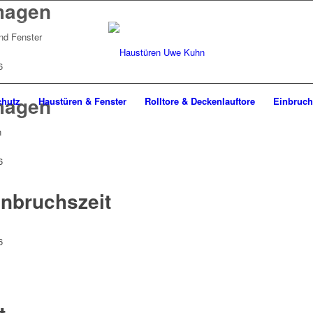
magen
nd Fenster
6
magen
chutz
Haustüren & Fenster
Rolltore & Deckenlauftore
Einbruch
n
6
Inbruchszeit
6