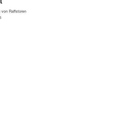
t
 von Raffstoren
6