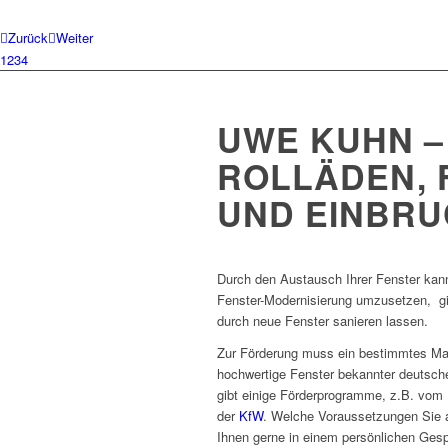
Zurück
Weiter
1
2
3
4
UWE KUHN –
ROLLÄDEN, 
UND EINBR
Durch den Austausch Ihrer Fenster ka
Fenster-Modernisierung umzusetzen, gib
durch neue Fenster sanieren lassen.
Zur Förderung muss ein bestimmtes Ma
hochwertige Fenster bekannter deutsch
gibt einige Förderprogramme, z.B. vom 
der
KfW
. Welche Voraussetzungen Sie a
Ihnen gerne in einem persönlichen Gesp