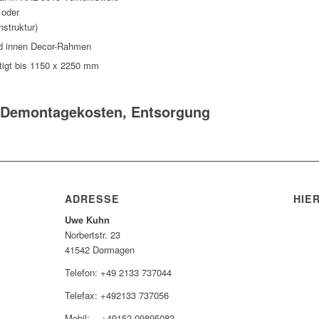
 oder
nstruktur)
nd innen Decor-Rahmen
tigt bis 1150 x 2250 mm
& Demontagekosten, Entsorgung
ADRESSE
HIE
Uwe Kuhn
Norbertstr. 23
41542 Dormagen
Telefon: +49 2133 737044
Telefax: +492133 737056
Mobil: +49152-09895082