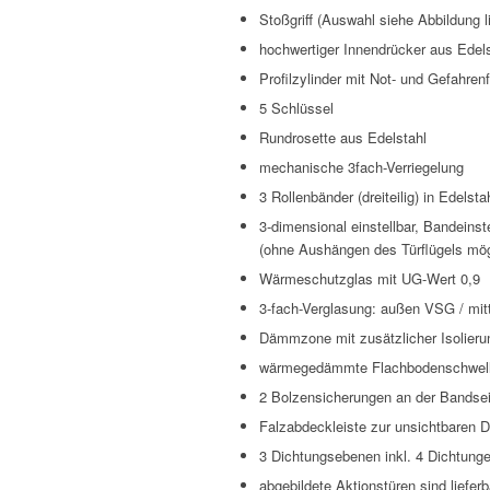
Stoßgriff (Auswahl siehe Abbildung l
hochwertiger Innendrücker aus Edels
Profilzylinder mit Not- und Gefahren
5 Schlüssel
Rundrosette aus Edelstahl
mechanische 3fach-Verriegelung
3 Rollenbänder (dreiteilig) in Edelstah
3-dimensional einstellbar, Bandeinst
(ohne Aushängen des Türflügels mög
Wärmeschutzglas mit UG-Wert 0,9
3-fach-Verglasung: außen VSG / mit
Dämmzone mit zusätzlicher Isolieru
wärmegedämmte Flachbodenschwel
2 Bolzensicherungen an der Bandsei
Falzabdeckleiste zur unsichtbaren 
3 Dichtungsebenen inkl. 4 Dichtung
abgebildete Aktionstüren sind liefe