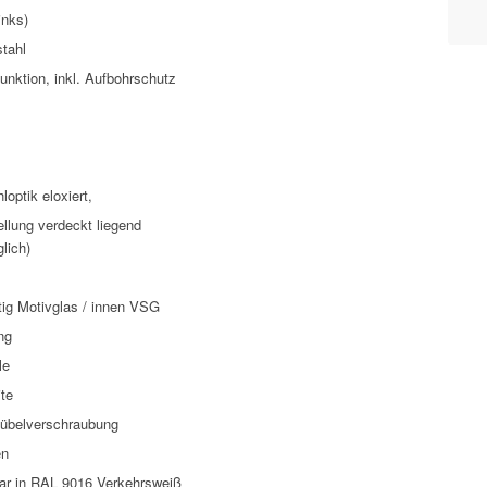
inks)
tahl
funktion, inkl. Aufbohrschutz
loptik eloxiert,
ellung verdeckt liegend
lich)
tig Motivglas / innen VSG
ng
le
te
Dübelverschraubung
en
rbar in RAL 9016 Verkehrsweiß